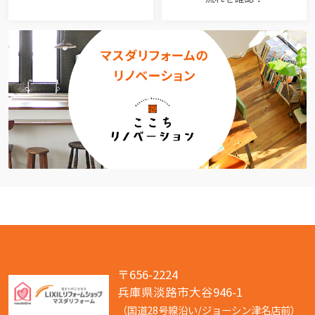
〒656-2224
兵庫県淡路市大谷946-1
（国道28号線沿い/ジョーシン津名店前）