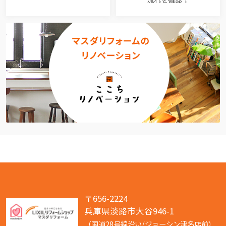
〒656-2224
兵庫県淡路市大谷946-1
（国道28号線沿い/ジョーシン津名店前）