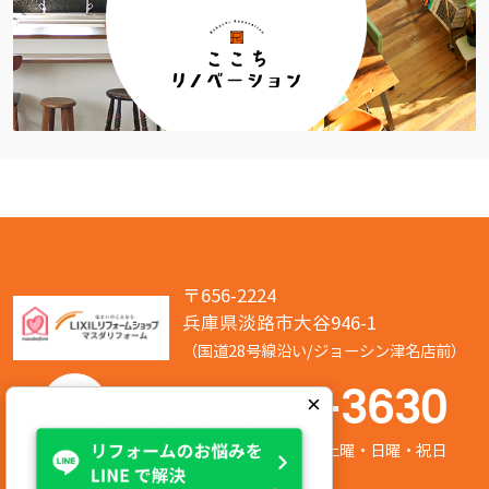
〒656-2224
兵庫県淡路市大谷946-1
（国道28号線沿い/ジョーシン津名店前）
050-7586-3630
×
営業時間:8:00～17:00 定休日:第2/第4土曜・日曜・祝日