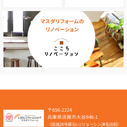
〒656-2224
兵庫県淡路市大谷946-1
（国道28号線沿い/ジョーシン津名店前）