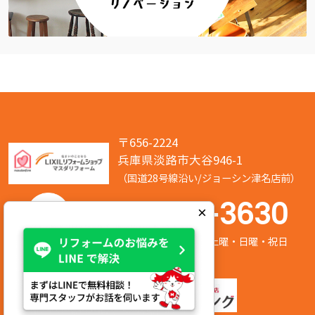
〒656-2224
兵庫県淡路市大谷946-1
（国道28号線沿い/ジョーシン津名店前）
050-7586-3630
×
営業時間:8:00～17:00 定休日:第2/第4土曜・日曜・祝日