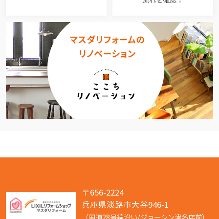
〒656-2224
兵庫県淡路市大谷946-1
（国道28号線沿い/ジョーシン津名店前）