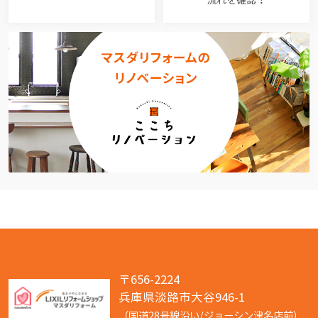
〒656-2224
兵庫県淡路市大谷946-1
（国道28号線沿い/ジョーシン津名店前）