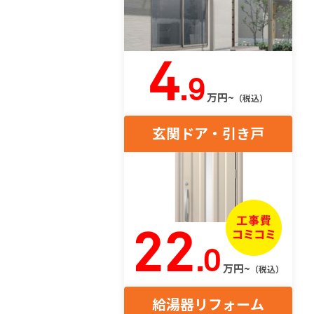
4
.9
万円~
（税込）
玄関ドア・引き戸
22
.0
万円~
（税込）
給湯器リフォーム