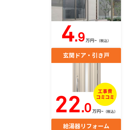
4
.9
万円~
（税込）
玄関ドア・引き戸
22
.0
万円~
（税込）
給湯器リフォーム