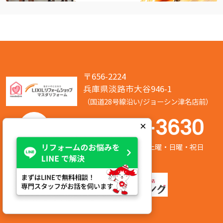
〒656-2224
兵庫県淡路市大谷946-1
（国道28号線沿い/ジョーシン津名店前）
050-7586-3630
×
営業時間:8:00～17:00 定休日:第2/第4土曜・日曜・祝日