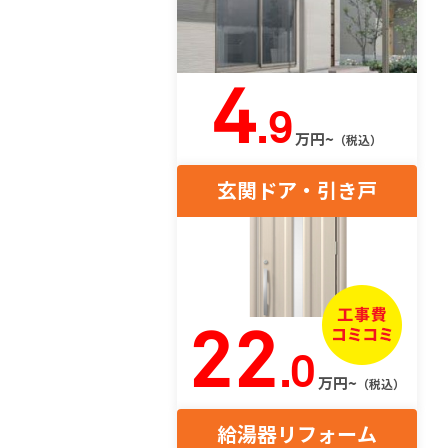
4
.9
万円~
（税込）
玄関ドア・引き戸
22
.0
万円~
（税込）
給湯器リフォーム