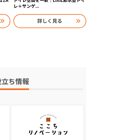
ュZA
トイレ空間を一新｜LIXIL節水型トイ
レ＋サンゲ...
詳しく見る
役立ち情報