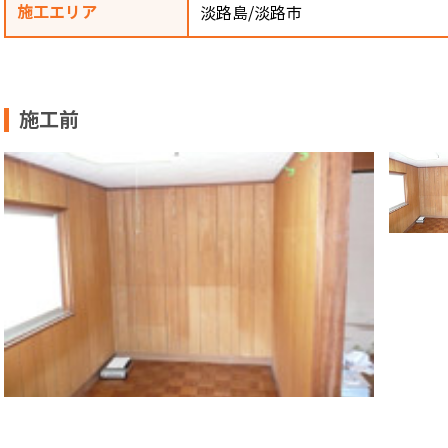
施工エリア
淡路島/淡路市
施工前