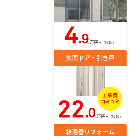
4
.9
万円~
（税込）
玄関ドア・引き戸
22
.0
万円~
（税込）
給湯器リフォーム