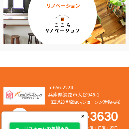
〒656-2224
兵庫県淡路市大谷946-1
（国道28号線沿い/ジョーシン津名店前）
050-7586-3630
×
営業時間:8:00～17:00 定休日:第2/第4土曜・日曜・祝日