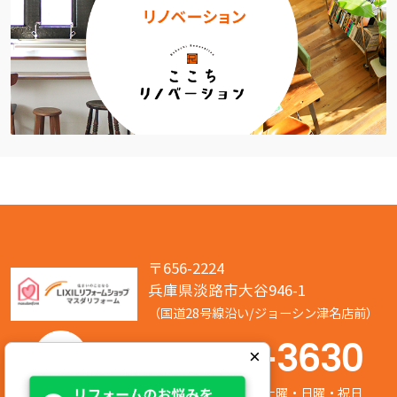
〒656-2224
兵庫県淡路市大谷946-1
（国道28号線沿い/ジョーシン津名店前）
050-7586-3630
×
営業時間:8:00～17:00 定休日:第2/第4土曜・日曜・祝日