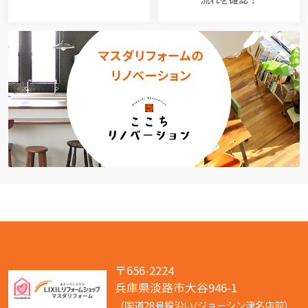
〒656-2224
兵庫県淡路市大谷946-1
（国道28号線沿い/ジョーシン津名店前）