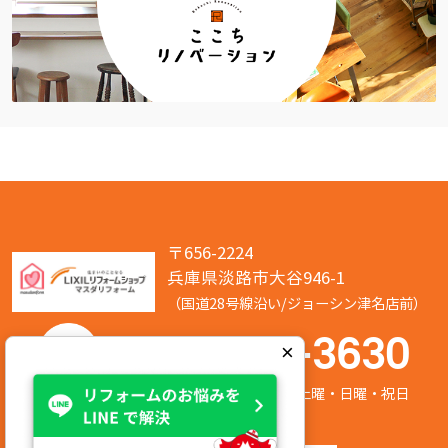
〒656-2224
兵庫県淡路市大谷946-1
（国道28号線沿い/ジョーシン津名店前）
050-7586-3630
×
営業時間:8:00～17:00 定休日:第2/第4土曜・日曜・祝日