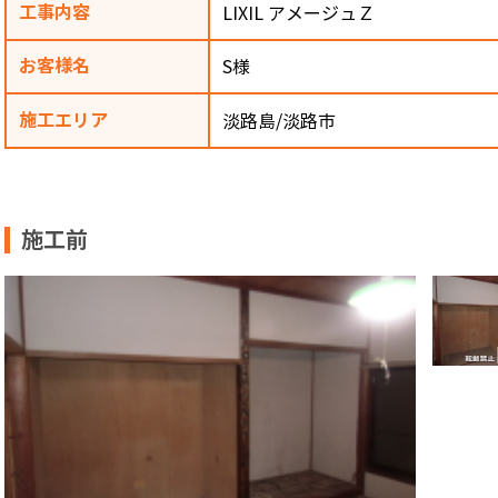
工事内容
LIXIL アメージュＺ
お客様名
S様
施工エリア
淡路島/淡路市
施工前