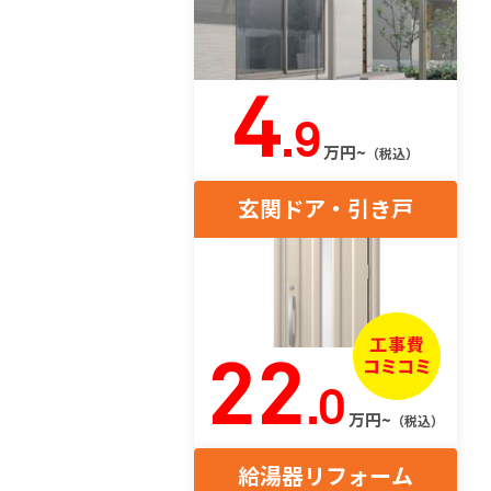
4
.9
万円~
（税込）
玄関ドア・引き戸
22
.0
万円~
（税込）
給湯器リフォーム