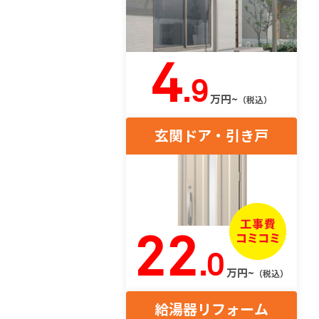
4
.9
万円~
（税込）
玄関ドア・引き戸
22
.0
万円~
（税込）
給湯器リフォーム