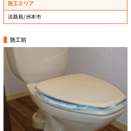
施工エリア
淡路島/洲本市
施工前