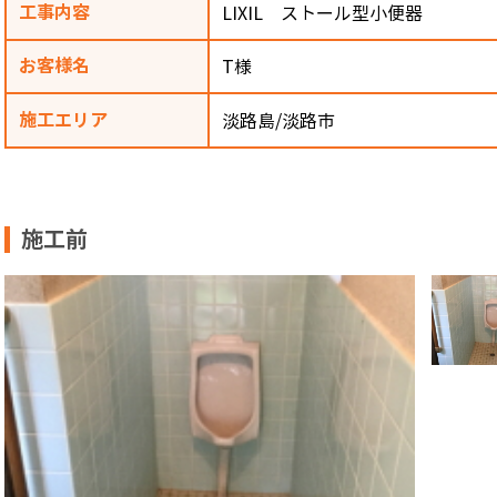
工事内容
LIXIL ストール型小便器
お客様名
T様
施工エリア
淡路島/淡路市
施工前