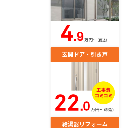
4
.9
万円~
（税込）
玄関ドア・引き戸
22
.0
万円~
（税込）
給湯器リフォーム