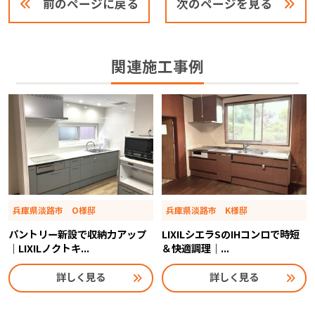
前のページに戻る
次のページを見る
関連施工事例
兵庫県淡路市 O様邸
兵庫県淡路市 K様邸
パントリー新設で収納力アップ
LIXILシエラSのIHコンロで時短
｜LIXILノクトキ...
＆快適調理｜...
詳しく見る
詳しく見る