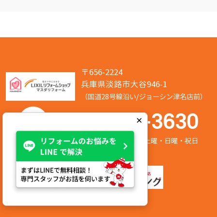
〒656-2224
兵庫県淡路市大谷946-1
（国道28号線沿い/ジョーシン津名店前）
050-7586-3630
×
営業時間:8:00～17:00 定休日:第2/第4土曜・日曜・祝日