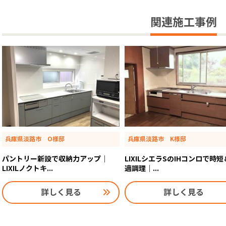
関連施工事例
兵庫県淡路市 O様邸
兵庫県淡路市 K様邸
パントリー新設で収納力アップ｜
LIXILシエラSのIHコンロで時
LIXILノクトキ...
適調理｜...
詳しく見る
詳しく見る