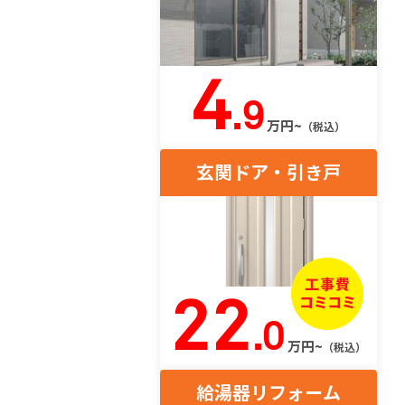
4
.9
万円~
（税込）
玄関ドア・引き戸
22
.0
万円~
（税込）
給湯器リフォーム