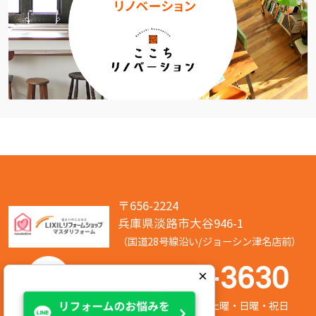
〒656-2224
兵庫県淡路市大谷946-1
（国道28号線沿い/ジョーシン津名店前）
050-7586-3630
×
営業時間:8:00～17:00 定休日:第2/第4土曜・日曜・祝日