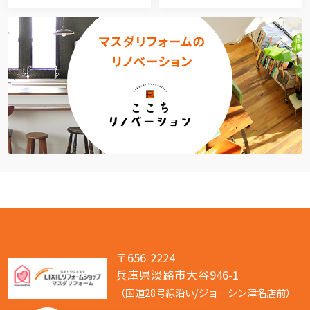
〒656-2224
兵庫県淡路市大谷946-1
（国道28号線沿い/ジョーシン津名店前）