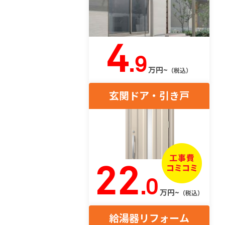
4
.9
万円~
（税込）
玄関ドア・引き戸
22
.0
万円~
（税込）
給湯器リフォーム