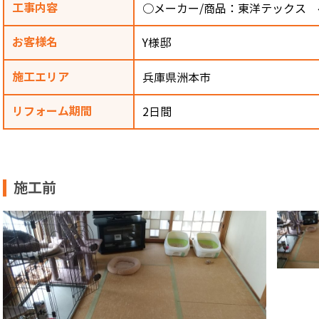
工事内容
○メーカー/商品：東洋テックス
お客様名
Y様邸
施工エリア
兵庫県洲本市
リフォーム期間
2日間
施工前