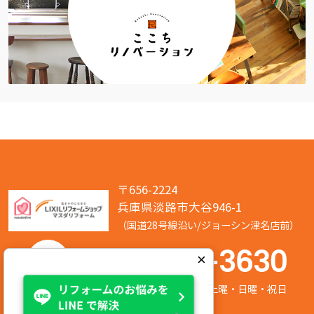
〒656-2224
兵庫県淡路市大谷946-1
（国道28号線沿い/ジョーシン津名店前）
050-7586-3630
×
営業時間:8:00～17:00 定休日:第2/第4土曜・日曜・祝日