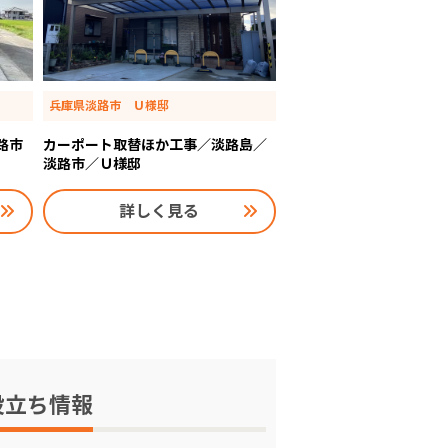
兵庫県淡路市 Ｕ様邸
路市
カーポート取替ほか工事／淡路島／
淡路市／Ｕ様邸
詳しく見る
役立ち情報