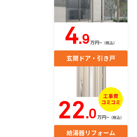
4
.9
万円~
（税込）
玄関ドア・引き戸
22
.0
万円~
（税込）
給湯器リフォーム