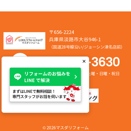
〒656-2224
兵庫県淡路市大谷946-1
（国道28号線沿い/ジョーシン津名店前）
050-7586-3630
×
営業時間:8:00～17:00 定休日:第2/第4土曜・日曜・祝日
©
2026マスダリフォーム