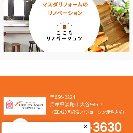
〒656-2224
兵庫県淡路市大谷946-1
（国道28号線沿い/ジョーシン津名店前）
050-7586-3630
×