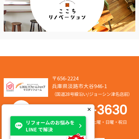
〒656-2224
兵庫県淡路市大谷946-1
（国道28号線沿い/ジョーシン津名店前）
050-7586-3630
×
営業時間:8:00～17:00 定休日:第2/第4土曜・日曜・祝日