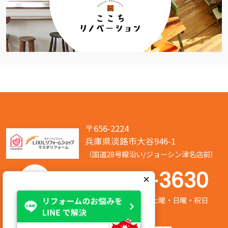
〒656-2224
兵庫県淡路市大谷946-1
（国道28号線沿い/ジョーシン津名店前）
050-7586-3630
×
営業時間:8:00～17:00 定休日:第2/第4土曜・日曜・祝日