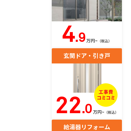
4
.9
万円~
（税込）
玄関ドア・引き戸
22
.0
万円~
（税込）
給湯器リフォーム