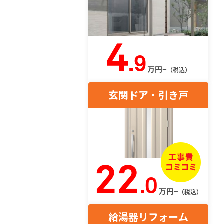
4
.9
万円~
（税込）
玄関ドア・引き戸
22
.0
万円~
（税込）
給湯器リフォーム