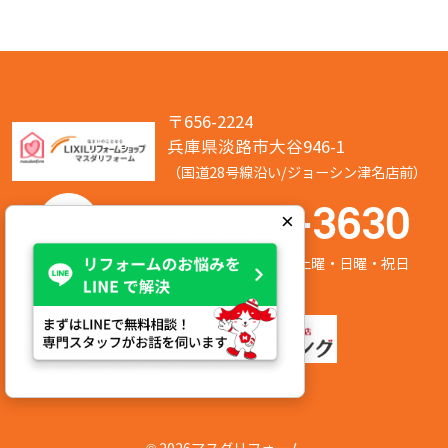
〒656-2224
兵庫県淡路市大谷946-1
（国道28号線沿い/ジョーシン津名店前）
050-7586-3630
×
営業時間:8:00～17:00 定休日:第2/第4土曜・日曜・祝日