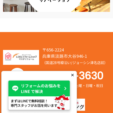
〒656-2224
兵庫県淡路市大谷946-1
（国道28号線沿い/ジョーシン津名店前）
050-7586-3630
×
営業時間:8:00～17:00 定休日:第2/第4土曜・日曜・祝日