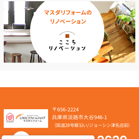
〒656-2224
兵庫県淡路市大谷946-1
（国道28号線沿い/ジョーシン津名店前）