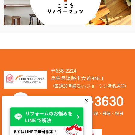
〒656-2224
兵庫県淡路市大谷946-1
（国道28号線沿い/ジョーシン津名店前）
050-7586-3630
×
営業時間:8:00～17:00 定休日:第2/第4土曜・日曜・祝日