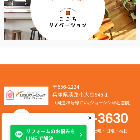
〒656-2224
兵庫県淡路市大谷946-1
（国道28号線沿い/ジョーシン津名店前）
050-7586-3630
×
営業時間:8:00～17:00 定休日:第2/第4土曜・日曜・祝日