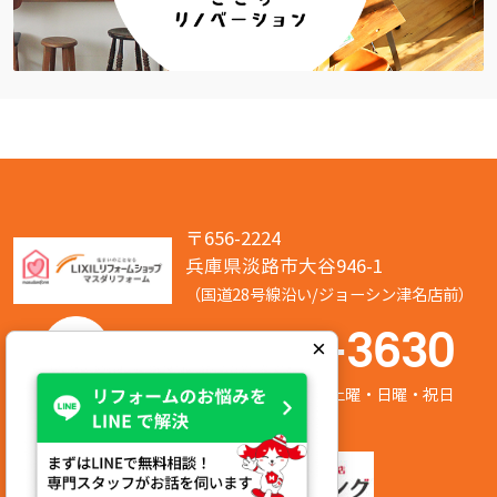
〒656-2224
兵庫県淡路市大谷946-1
（国道28号線沿い/ジョーシン津名店前）
050-7586-3630
×
営業時間:8:00～17:00 定休日:第2/第4土曜・日曜・祝日