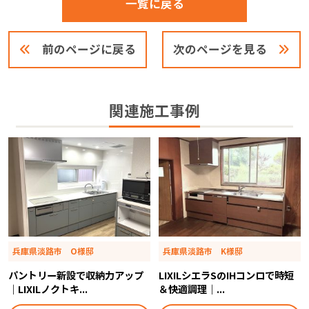
一覧に戻る
前のページに戻る
次のページを見る
関連施工事例
兵庫県淡路市 O様邸
兵庫県淡路市 K様邸
パントリー新設で収納力アップ
LIXILシエラSのIHコンロで時短
｜LIXILノクトキ...
＆快適調理｜...