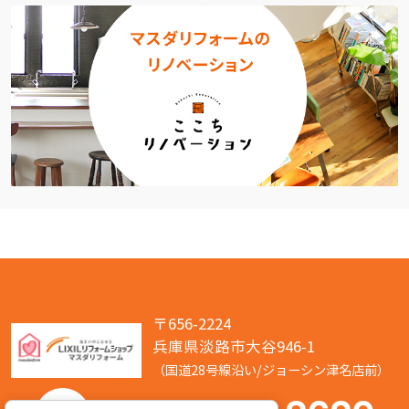
〒656-2224
兵庫県淡路市大谷946-1
（国道28号線沿い/ジョーシン津名店前）