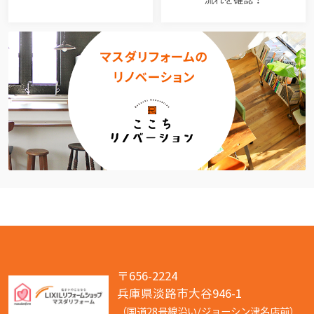
〒656-2224
兵庫県淡路市大谷946-1
（国道28号線沿い/ジョーシン津名店前）