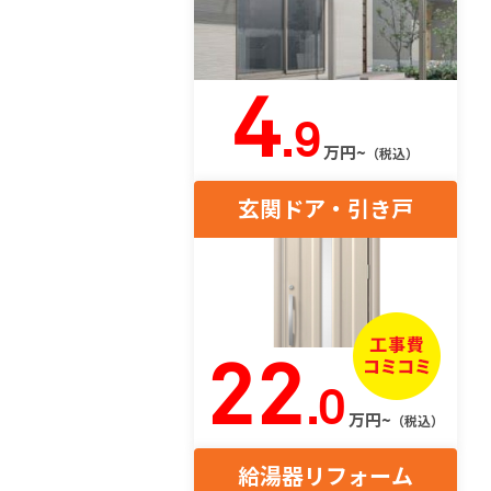
4
.9
万円~
（税込）
玄関ドア・引き戸
22
.0
万円~
（税込）
給湯器リフォーム