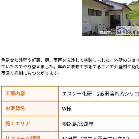
色褪せた外壁や軒裏、樋、雨戸を洗浄して塗装しました。外壁のジョ
ていたのでやり替えました。早めに改修工事をすることで外壁材や樋
雨漏り抑制にもつながります。
工事内容
エスケー化研 2液弱溶剤系シリ
お客様名
W様
施工エリア
淡路島/淡路市
リフォーム期間
14日間（養生・雨天中止含む）