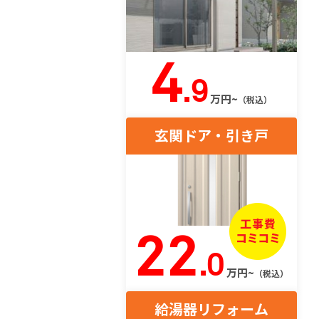
4
.9
万円~
（税込）
玄関ドア・引き戸
22
.0
万円~
（税込）
給湯器リフォーム