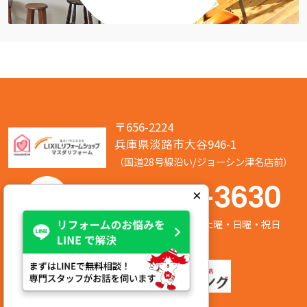
〒656-2224
兵庫県淡路市大谷946-1
（国道28号線沿い/ジョーシン津名店前）
050-7586-3630
×
営業時間:8:00～17:00 定休日:第2/第4土曜・日曜・祝日