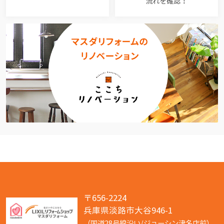
流れを確認！
〒656-2224
兵庫県淡路市大谷946-1
（国道28号線沿い/ジョーシン津名店前）