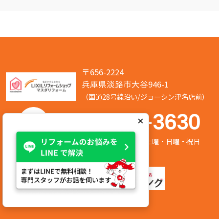
〒656-2224
兵庫県淡路市大谷946-1
（国道28号線沿い/ジョーシン津名店前）
050-7586-3630
×
営業時間:8:00～17:00 定休日:第2/第4土曜・日曜・祝日