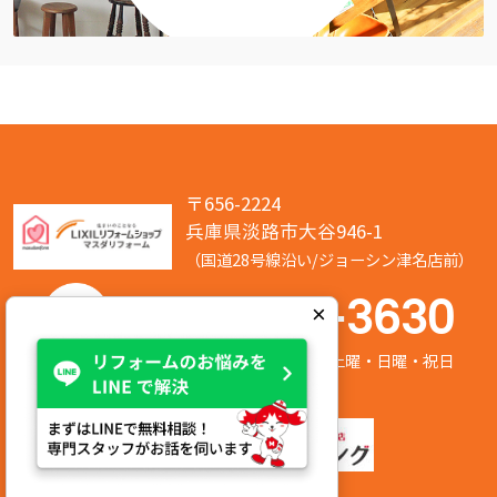
〒656-2224
兵庫県淡路市大谷946-1
（国道28号線沿い/ジョーシン津名店前）
050-7586-3630
×
営業時間:8:00～17:00 定休日:第2/第4土曜・日曜・祝日