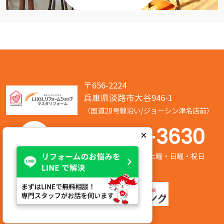
〒656-2224
兵庫県淡路市大谷946-1
（国道28号線沿い/ジョーシン津名店前）
050-7586-3630
×
営業時間:8:00～17:00 定休日:第2/第4土曜・日曜・祝日