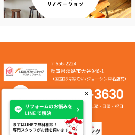
〒656-2224
兵庫県淡路市大谷946-1
（国道28号線沿い/ジョーシン津名店前）
050-7586-3630
×
営業時間:8:00～17:00 定休日:第2/第4土曜・日曜・祝日