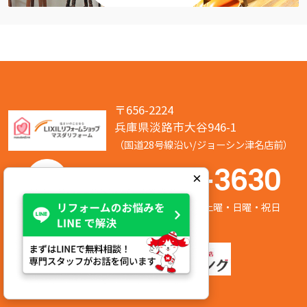
〒656-2224
兵庫県淡路市大谷946-1
（国道28号線沿い/ジョーシン津名店前）
050-7586-3630
×
営業時間:8:00～17:00 定休日:第2/第4土曜・日曜・祝日